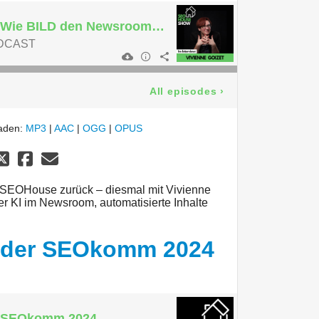
KI trifft Boulevard: Wie BILD den Newsroom automatisiert- Interview mit Vivienne Goizet
DCAST
All episodes
›
laden:
MP3
|
AAC
|
OGG
|
OPUS
s SEOHouse zurück – diesmal mit Vivienne
r KI im Newsroom, automatisierte Inhalte
n der SEOkomm 2024
er SEOkomm 2024