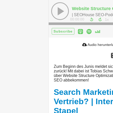
| SEOHouse SEO-Pod
00:00:00
Subscribe
Audio herunter
Zum Beginn des Junis meldet si
zurück! Mit dabei ist Tobias Sc
über Website Structure Optimizat
SEO abbekommen!
Search Marketi
Vertrieb? | Int
Stapel