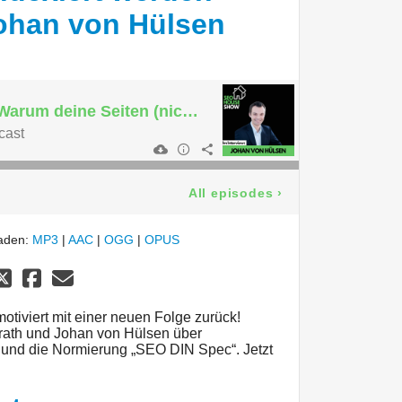
Johan von Hülsen
Beyond Crawling: Warum deine Seiten (nicht) indexiert werden - Interview mit Johan von Hülsen
cast
All episodes
›
laden:
MP3
|
AAC
|
OGG
|
OPUS
tiviert mit einer neuen Folge zurück!
rath und Johan von Hülsen über
 und die Normierung „SEO DIN Spec“. Jetzt