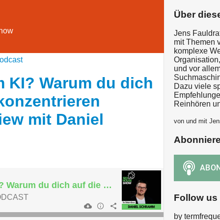
Über dies
Show
Jens Fauldrat
mit Themen v
komplexe Web
odcast
Organisation
und vor allem
Suchmaschine
 KI? Warum du dich
Dazu viele s
Empfehlunge
 konzentrieren
Reinhören un
view mit Daniel
von und mit Jen
Abonnier
Panikmache um KI? Warum du dich auf die Basics konzentrieren solltest - Interview mit Daniel Schramm
Follow us
ODCAST
by termfrequ