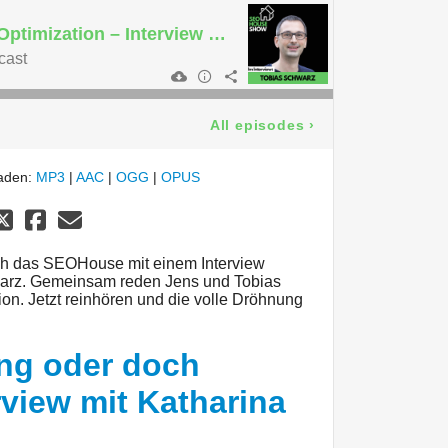
Website Structure Optimization – Interview mit Tobias Schwarz
cast
All episodes
›
laden:
MP3
|
AAC
|
OGG
|
OPUS
ch das SEOHouse mit einem Interview
hwarz. Gemeinsam reden Jens und Tobias
ion. Jetzt reinhören und die volle Dröhnung
ng oder doch
erview mit Katharina