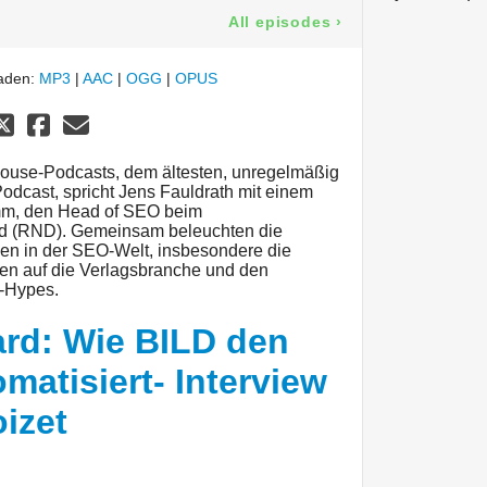
All episodes
›
laden:
MP3
|
AAC
|
OGG
|
OPUS
ouse-Podcasts, dem ältesten, unregelmäßig
cast, spricht Jens Fauldrath mit einem
mm, den Head of SEO beim
d (RND). Gemeinsam beleuchten die
en in der SEO-Welt, insbesondere die
en auf die Verlagsbranche und den
“-Hypes.
vard: Wie BILD den
atisiert- Interview
izet