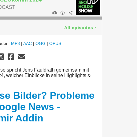
DCAST
All episodes
›
laden:
MP3
|
AAC
|
OGG
|
OPUS
e spricht Jens Fauldrath gemeinsam mit
, welcher Einblicke in seine Highlights &
öse Bilder? Probleme
oogle News -
Amir Addin