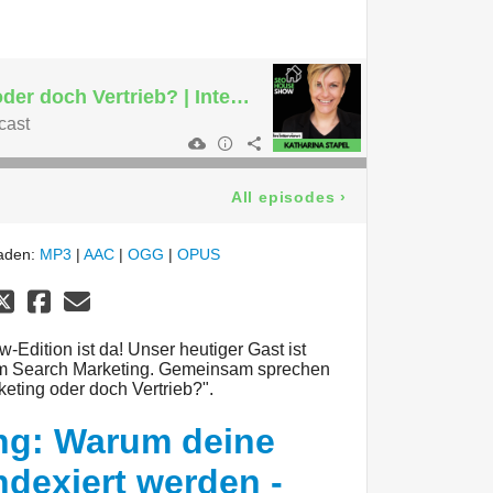
Search Marketing oder doch Vertrieb? | Interview mit Katharina Stapel
cast
All episodes
›
laden:
MP3
|
AAC
|
OGG
|
OPUS
w-Edition ist da! Unser heutiger Gast ist
 im Search Marketing. Gemeinsam sprechen
eting oder doch Vertrieb?".
ng: Warum deine
indexiert werden -