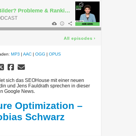
Gute Bilder, Böse Bilder? Probleme & Ranking in Google News - Interview mit Amir Addin
ODCAST
All episodes
›
laden:
MP3
|
AAC
|
OGG
|
OPUS
det sich das SEOHouse mit einer neuen
ddin und Jens Fauldrath sprechen in dieser
 in Google News.
ure Optimization –
Tobias Schwarz