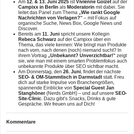
Am
12. & 13. Juni 2025
ist
Vivienne Goizet
auf der
Campixx in Berlin
als
Moderatorin
mit dabei. Sie
leitet das Panel zum Thema
„Wie rankt Google
Nachrichten von Verlagen?“
– mit Fokus auf
organische Suche, News Box, Google News und
Discover.
Bereits am
11. Juni
spricht unsere Kollegin
Rebeca Schwarz
auf der Campixx über ein
Thema, das viele kennen: Wie bringt man Produkte
nach vorn, nach denen (noch) niemand sucht? In
ihrem Vortrag
„Unbekannt? Unverzichtbar!“
zeigt
sie, wie man mit einem smarten Problemfokus auch
unbekannte Produkte über SEO sichtbar macht.
Am Donnerstag, den
26. Juni
, findet der nächste
SEO- & OM-Stammtisch in Darmstadt
statt. Freu
dich auf starke Impulse von Branchengrößen,
spannende Einblicke von
Special Guest Jan
Stanghöner
(Nerds GmbH) – und auf unsere
SEO-
Site-Clinic
. Dazu gibt’s Snacks, Drinks & gute
Gespräche. Wir freuen uns auf Dich!
Kommentare